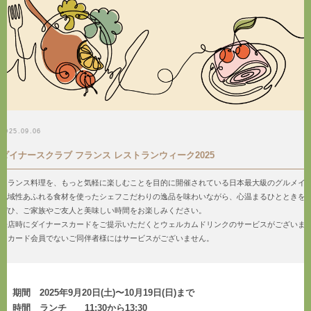
PATISSERIE
パティスリー
CAFE
カフェ
お休みのご案内
2025.09.06
RECRUIT
採用情報
ダイナースクラブ フランス レストランウィーク2025
PRIVACY POLICY
フランス料理を、もっと気軽に楽しむことを目的に開催されている日本最大級のグルメイベ
プライバシーポリシー
地域性あふれる食材を使ったシェフこだわりの逸品を味わいながら、心温まるひとときを
ぜひ、ご家族やご友人と美味しい時間をお楽しみください。
来店時にダイナースカードをご提示いただくとウェルカムドリンクのサービスがございま
※カード会員でないご同伴者様にはサービスがございません。
期間 2025年9月20日(土)〜10月19日(日)まで
時間 ランチ 11:30から13:30